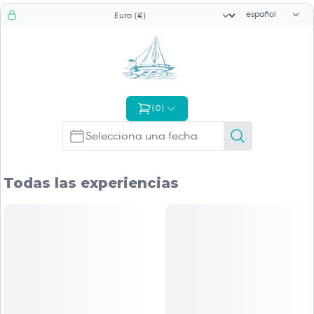
Selector de id
Selector de moneda
(
0
)
Todas las experiencias